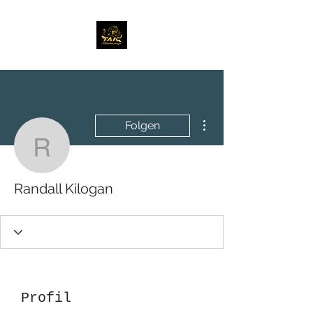
Weitere Optionen
Folgen
Randall Kilogan
Randall Kilogan
Profil